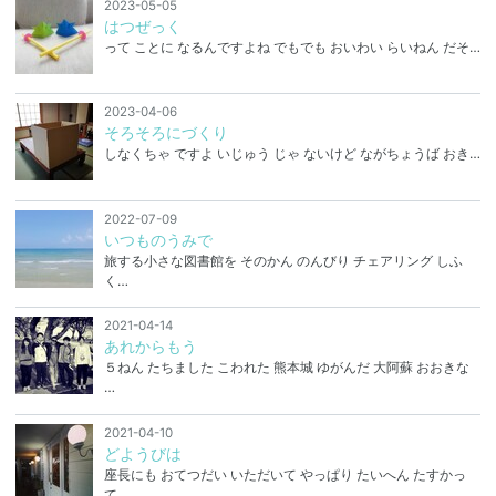
2023-05-05
はつぜっく
って ことに なるんですよね でもでも おいわい らいねん だそ…
2023-04-06
そろそろにづくり
しなくちゃ ですよ いじゅう じゃ ないけど ながちょうば おき…
2022-07-09
いつものうみで
旅する小さな図書館を そのかん のんびり チェアリング しふ
く…
2021-04-14
あれからもう
５ねん たちました こわれた 熊本城 ゆがんだ 大阿蘇 おおきな
…
2021-04-10
どようびは
座長にも おてつだい いただいて やっぱり たいへん たすかっ
て…