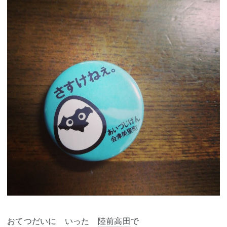
おてつだいに いった
陸前高田
で